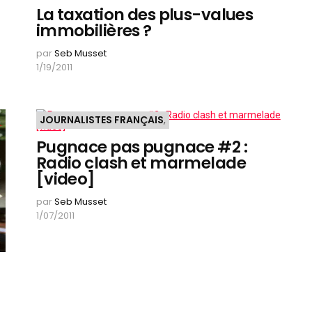
La taxation des plus-values
immobilières ?
par
Seb Musset
1/19/2011
JOURNALISTES FRANÇAIS
,
Pugnace pas pugnace #2 :
Radio clash et marmelade
[video]
par
Seb Musset
1/07/2011