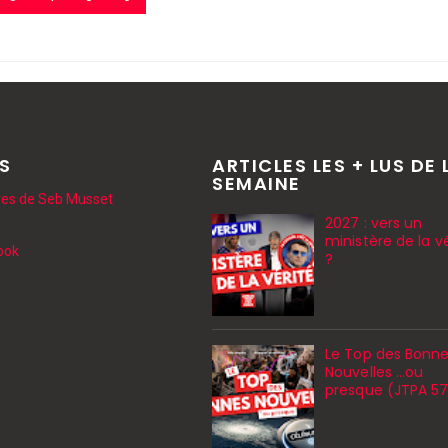
NS
ARTICLES LES + LUS DE 
SEMAINE
vres de Seb Musset
2027 : vers un
ministère de la vé
ook
?
Le Top des Bonn
Nouvelles ...ou
presque (JTPA 5