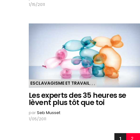
1/15/2011
ESCLAVAGISME ET TRAVAIL
,
,
,
Les experts des 35 heures se
lèvent plus tôt que toi
par
Seb Musset
1/05/2011
1
2