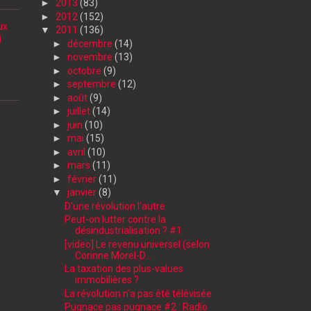
►
2013
(83)
►
2012
(152)
ux
▼
2011
(136)
i
►
décembre
(14)
►
novembre
(13)
►
octobre
(9)
►
septembre
(12)
►
août
(9)
►
juillet
(14)
►
juin
(10)
►
mai
(15)
►
avril
(10)
►
mars
(11)
►
février
(11)
▼
janvier
(8)
D'une révolution l'autre
Peut-on lutter contre la
désindustrialisation ? #1
[video] Le revenu universel (selon
Corinne Morel-D...
La taxation des plus-values
immobilières ?
La révolution n'a pas été télévisée
Pugnace pas pugnace #2 : Radio