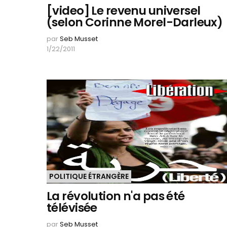
[video] Le revenu universel
(selon Corinne Morel-Darleux)
par
Seb Musset
1/22/2011
POLITIQUE ÉTRANGÈRE
La révolution n'a pas été
télévisée
par
Seb Musset