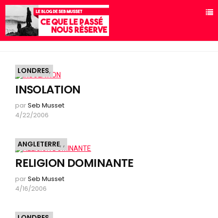
LONDRES
,
INSOLATION
par
Seb Musset
4/22/2006
ANGLETERRE
,
,
RELIGION DOMINANTE
par
Seb Musset
4/16/2006
LONDRES
,