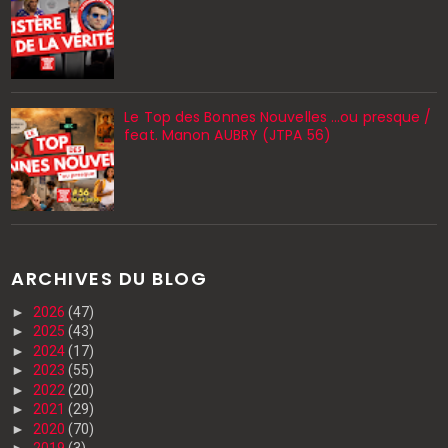
Le Top des Bonnes Nouvelles ...ou presque /
feat. Manon AUBRY (JTPA 56)
ARCHIVES DU BLOG
►
2026
(47)
►
2025
(43)
►
2024
(17)
►
2023
(55)
►
2022
(20)
►
2021
(29)
►
2020
(70)