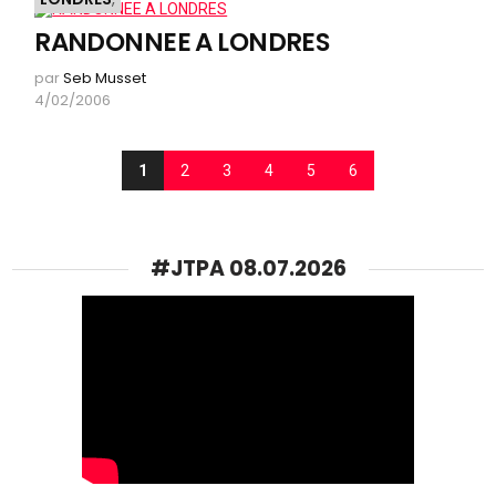
RANDONNEE A LONDRES
par
Seb Musset
4/02/2006
1
2
3
4
5
6
#JTPA 08.07.2026